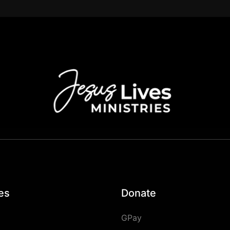
es
Donate
GPay