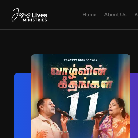
H
O
M
E
A
B
O
U
T
U
S
A