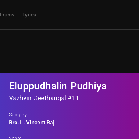
L
B
U
M
S
L
Y
R
I
C
S
Eluppudhalin Pudhiya
Vazhvin Geethangal #11
Sung By
Bro. L. Vincent Raj
Share