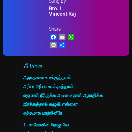
Sung By
Bro. L.
Vincent Raj
Share
Facebook
Email
WhatsApp
Print
Share
Lyrics
ஆராதனை உமக்குத்தான்
அப்பா அப்பா உமக்குத்தான்
எஜமான் நீரிருக்க அடிமை நான் ஆராதிக்க
இரத்தத்தால் கழுவி என்னை
சுத்தமாக மாற்றினீரே
1. சாரோனின் ரோஜாவே