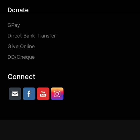
Donate
GPay
Direct Bank Transfer
Give Online
DD/Cheque
Connect
Copyright © 2026 Jesus Lives Ministries || Digital
& IT Partner :
Dprince Broadcast Network