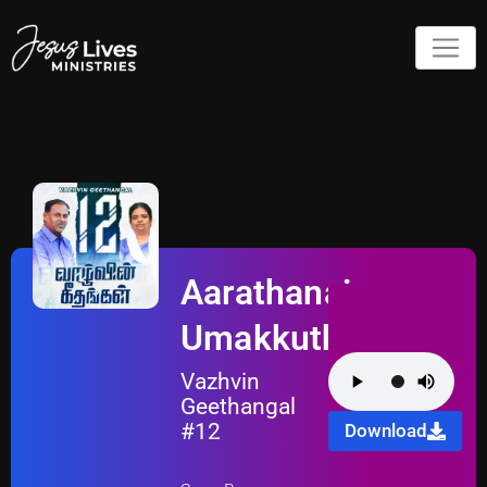
Aarathanai
Umakkuthaan
Vazhvin
Geethangal
#12
Download