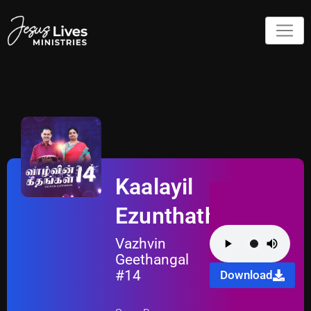
Kaalayil
Ezunthathum
Vazhvin
Geethangal
#14
Download