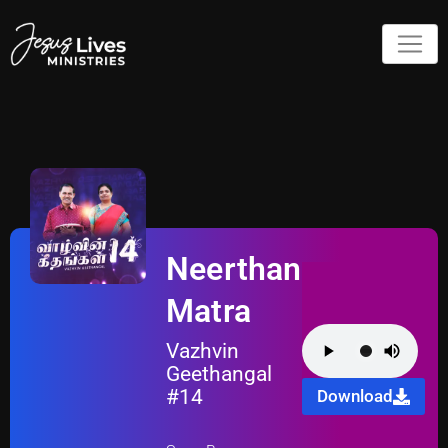
Neerthan
Matra
Vazhvin
Geethangal
#14
Download