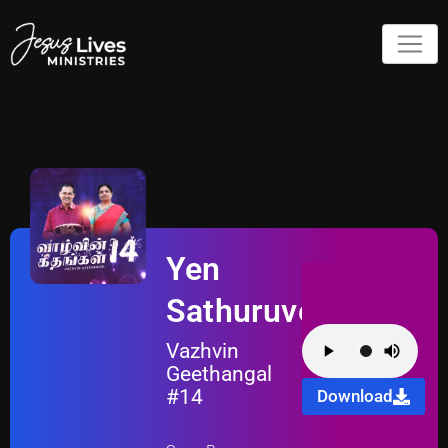
Yen
Sathuruve
Vazhvin
Geethangal
#14
Download