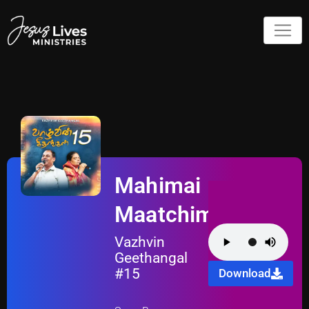
Mahimai
Maatchimai
Vazhvin
Geethangal
#15
Download