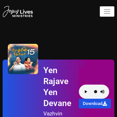
Yen
Rajave
Yen
Devane
Download
Vazhvin