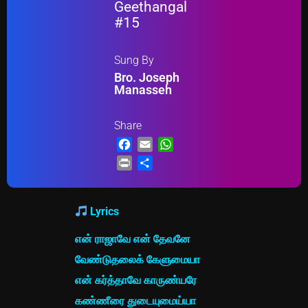
Geethangal
#15
Sung By
Bro. Joseph
Manasseh
Share
Facebook
Email
WhatsApp
Print
Share
Lyrics
என் ராஜாவே என் தேவனே
வேண்டுதலைக் கேளுமையா
என் கர்த்தாவே காருண்யரே
கண்ணீரை துடையுமைய்யா