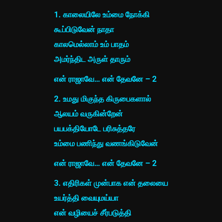
1. காலையிலே உம்மை நோக்கி
கூப்பிடுவேன் நாதா
காலமெல்லாம் உம் பாதம்
அமர்ந்திட அருள் தாரும்
என் ராஜாவே… என் தேவனே – 2
2. உமது மிகுந்த கிருபைகளால்
ஆலயம் வருகின்றேன்
பயபக்தியோடே பரிசுத்தரே
உம்மை பணிந்து வணங்கிடுவேன்
என் ராஜாவே… என் தேவனே – 2
3. எதிரிகள் முன்பாக என் தலையை
உயர்த்தி வையுமய்யா
என் வழியைச் சீர்படுத்தி