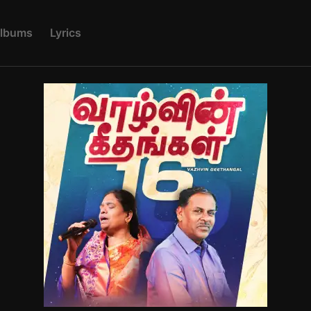
L
B
U
M
S
L
Y
R
I
C
S