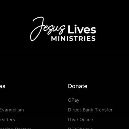
es
Donate
GPay
Evangelism
Direct Bank Transfer
readers
Give Online