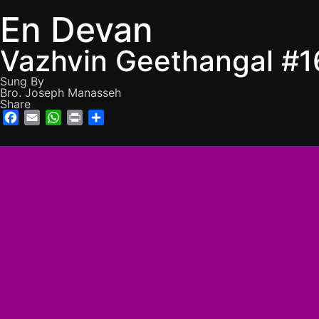
En Devan
Vazhvin Geethangal #1
Sung By
Bro. Joseph Manasseh
Share
Facebook
Email
WhatsApp
Print
Share