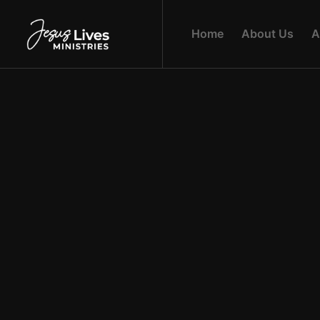
H
O
M
E
A
B
O
U
T
U
S
A