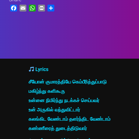
Facebook
Email
WhatsApp
Print
Share
Lyrics
சீயோன் குமாரத்தியே கெம்பீரித்துப்பாடு
மகிழ்ந்து களிகூரு
உன்னை நிமிர்ந்து நடக்கச் செய்பவர்
உன் அருகில் வந்துவிட்டார்
கலங்கிட வேண்டாம் தளர்ந்திட வேண்டாம்
கண்ணீரைத் துடைத்திடுவார்