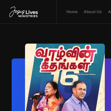
H
O
M
E
A
B
O
U
T
U
S
A