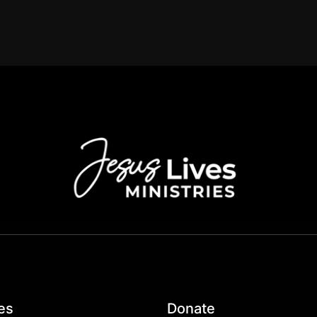
es
Donate