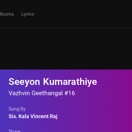
L
B
U
M
S
L
Y
R
I
C
S
Seeyon Kumarathiye
Vazhvin Geethangal #16
Sung By
Sis. Kala Vincent Raj
Share