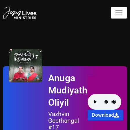
Anuga
Mudiyatha
Oliyil
Vazhvin
Download
Geethangal
#17