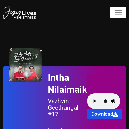
Intha
Nilaimaikaga
Vazhvin
Geethangal
#17
Download