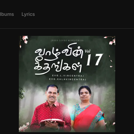
L
B
U
M
S
L
Y
R
I
C
S