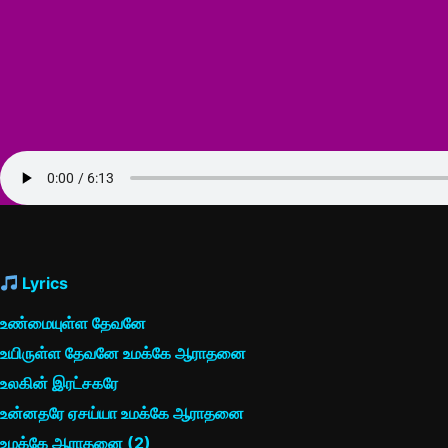
Lyrics
உண்மையுள்ள தேவனே
உயிருள்ள தேவனே உமக்கே ஆராதனை
உலகின் இரட்சகரே
உன்னதரே ஏசய்யா உமக்கே ஆராதனை
உமக்கே ஆராதனை (2)