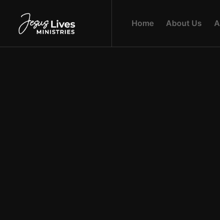
H
O
M
E
A
B
O
U
T
U
S
A