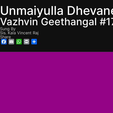
Unmaiyulla Dhevan
Vazhvin Geethangal #1
Sung By
Sis. Kala Vincent Raj
Share
Facebook
Email
WhatsApp
Print
Share