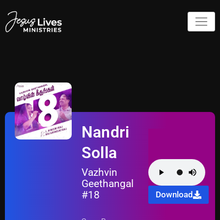
Nandri
Solla
Vazhvin
Geethangal
#18
Download