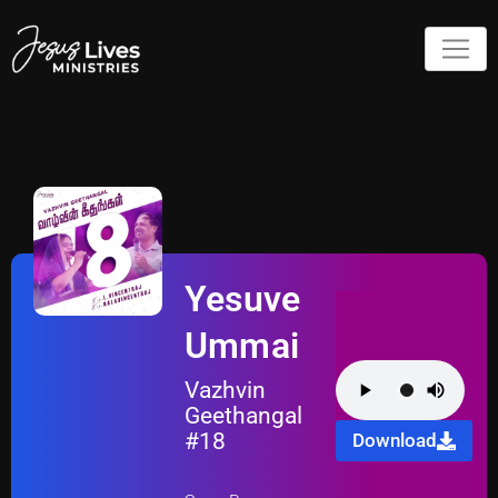
Yesuve
Ummai
Vazhvin
Geethangal
#18
Download