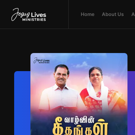
H
O
M
E
A
B
O
U
T
U
S
A