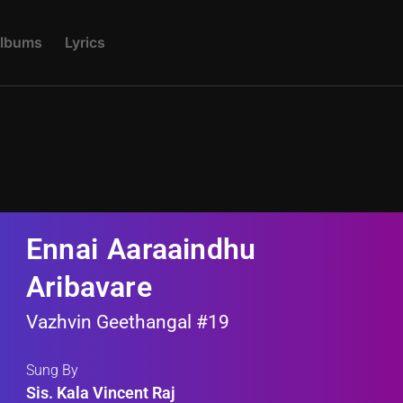
L
B
U
M
S
L
Y
R
I
C
S
Ennai Aaraaindhu
Aribavare
Vazhvin Geethangal #19
Sung By
Sis. Kala Vincent Raj