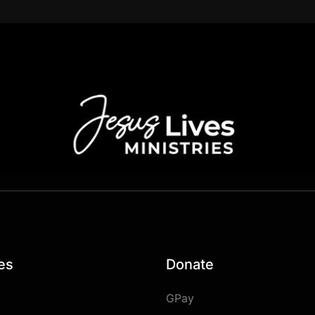
es
Donate
GPay