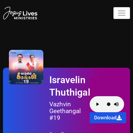
Isravelin
Thuthigalukkul
Vazhvin
Geethangal
#19
Download