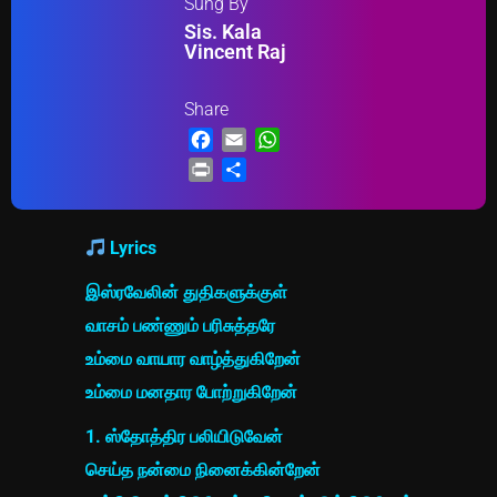
Sung By
Sis. Kala
Vincent Raj
Share
Facebook
Email
WhatsApp
Print
Share
Lyrics
இஸ்ரவேலின் துதிகளுக்குள்
வாசம் பண்ணும் பரிசுத்தரே
உம்மை வாயார வாழ்த்துகிறேன்
உம்மை மனதார போற்றுகிறேன்
1. ஸ்தோத்திர பலியிடுவேன்
செய்த நன்மை நினைக்கின்றேன்