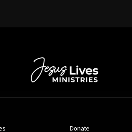
es
Donate