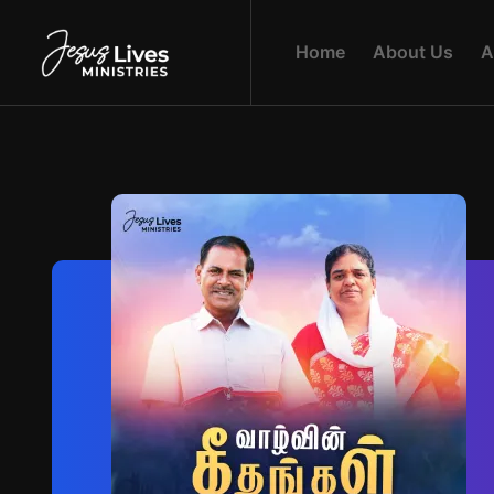
H
O
M
E
A
B
O
U
T
U
S
A