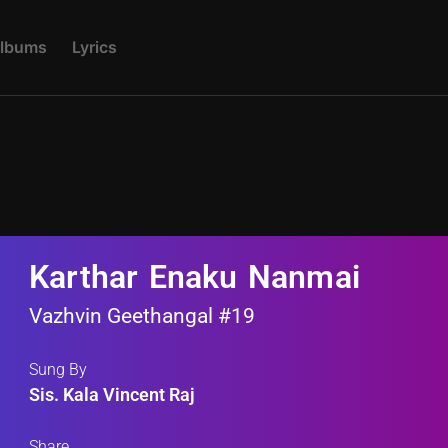
L
B
U
M
S
L
Y
R
I
C
S
Karthar Enaku Nanmai
Vazhvin Geethangal #19
Sung By
Sis. Kala Vincent Raj
Share