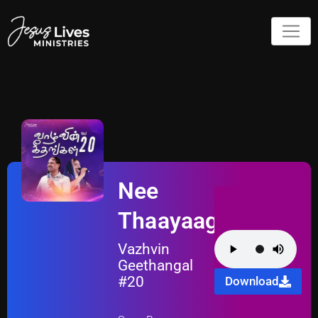
Nee
Thaayaaga
Vazhvin
Geethangal
#20
Download