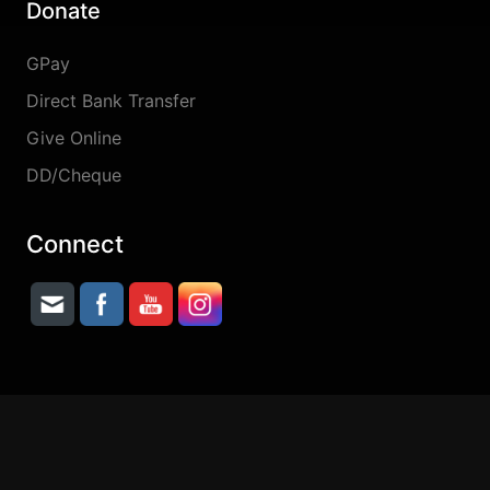
Donate
GPay
Direct Bank Transfer
Give Online
DD/Cheque
Connect
Copyright © 2026 Jesus Lives Ministries || Digital
& IT Partner :
Dprince Broadcast Network