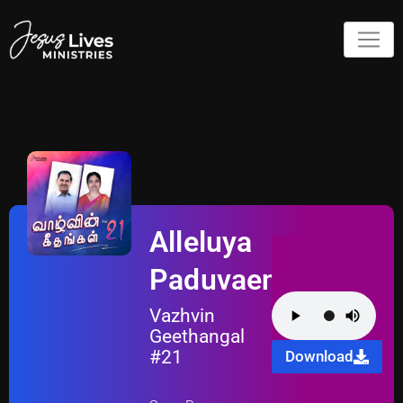
Alleluya
Paduvaen
Vazhvin
Geethangal
#21
Download