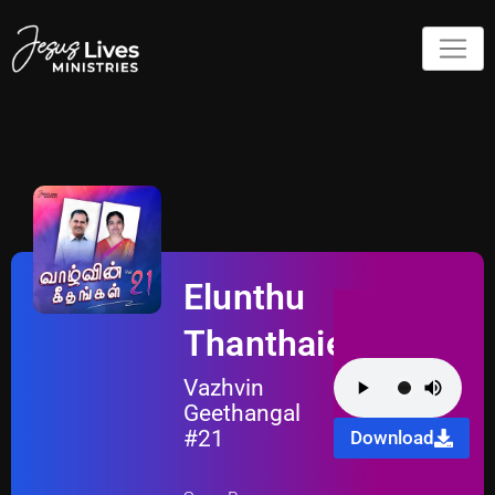
Elunthu
Thanthaiedam
Vazhvin
Geethangal
#21
Download