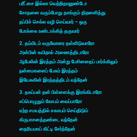
பரீட்சை இல்லா வெற்றிதானுண்டோ
சோதனை வரும்போது தாங்கும் திறனளித்து
தப்பிச் செல்ல வழி செய்வார் – ஒரு
போக்கை உண்டாக்கித் தருவார்
2. தம்மிடம் வருவோரை தள்ளிடுவாரோ
அன்பின் கயிறால் அணைத்திடாரோ
ஆபேலின் இரத்தம் அன்று பேசினதைப் பார்க்கிலும்
நன்மைகளைப் பேசும் இரத்தம்
இயேசுவின் இரத்தத்திடம் வந்தேன்
3. தகப்பன் தன் பிள்ளைக்கு இரங்கிடாரோ
எப்பொழுதும் கோபம் வைப்பாரோ
ஏற்ற சமயத்தில் சகாயம் செய்திடும்
கிருபாசனத்தண்டை வந்தேன்
தைரியமாய் கிட்டி சேர்ந்தேன்