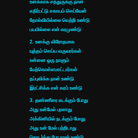
உனக்காக சத்துருக்கு நான்
எதிர்பட்டு சகாயம் செய்வேன்
தோல்வியில்லை வெற்றி உண்டு
பயமில்லை என் கரமுண்டு
2. உனக்கு விரோதமாக
யுத்தம் செய்ய வருவார்கள்
உன்னை ஒரு நாளும்
மேற்கொள்ளமாட்டார்கள்
தப்புவிக்க நான் உண்டு
இரட்சிக்க என் கரம் உண்டு
3. தண்ணீரை கடக்கும் போது
அது உன்மேல் புரளாது
அக்கினியில் நடக்கும் போது
அது உன் மேல் பற்றிடாது
தொடர்ந்து போ நான் உண்டு