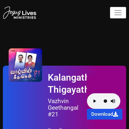
Kalangathae
Thigayathae
Vazhvin
Geethangal
#21
Download