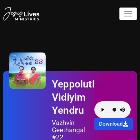
Yeppoluthu
Vidiyim
Yendru
Vazhvin
Download
Geethangal
#22