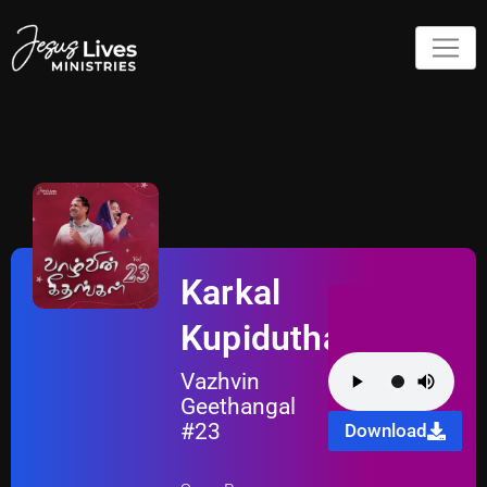
Karkal
Kupiduthae
Vazhvin
Geethangal
#23
Download