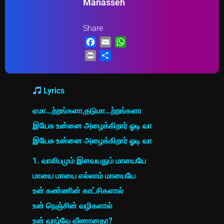
Manasseh
Share
Facebook
Email
WhatsApp
Print
Share
Lyrics
ஏமா…ற்றங்களா,தடுமா…ற்றங்களா
இயேசு உன்னை அழைக்கிறார் ஓடி வா
இயேசு உன்னை அழைக்கிறார் ஓடி வா
1. வாலிபமும் இளவயதும் மாயையே
மாயை மாயை எல்லாம் மாயையே
உன் கண்ணின் காட்சிகளால்
உன் நெஞ்சின் வழிகளால்
உன் வாழ்வே வீணானதா?