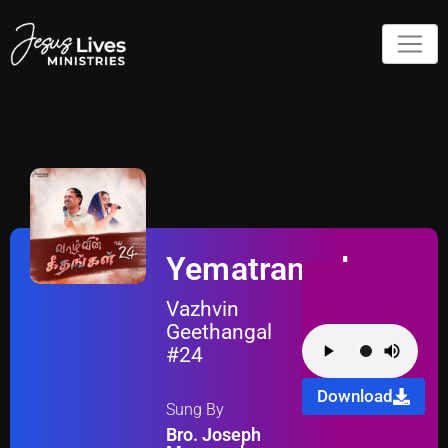
Yematrangala
Vazhvin
Geethangal
#24
Download
Sung By
Bro. Joseph