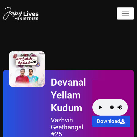
Devanal
Yellam
Kudum
Vazhvin
Download
Geethangal
#25