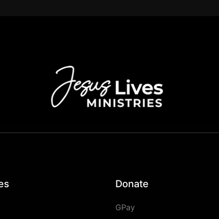
es
Donate
GPay