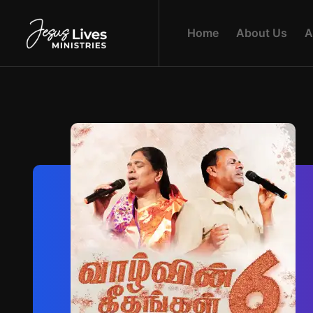
H
O
M
E
A
B
O
U
T
U
S
A