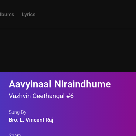
L
B
U
M
S
L
Y
R
I
C
S
Aavyinaal Niraindhume
Vazhvin Geethangal #6
Sung By
Bro. L. Vincent Raj
Share