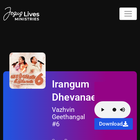
Irangum
Dhevanae
Vazhvin
Geethangal
#6
Download