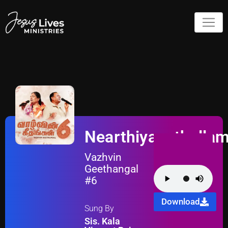
Nearthiyanathella
Vazhvin
Geethangal
#6
Download
Sung By
Sis. Kala