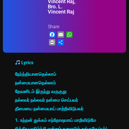
Vincent Raj,
Bro. L.
Vincent Raj
Share
Facebook
Email
WhatsApp
Print
Share
Lyrics
நேர்த்தியானதெல்லாம்
நன்மையானதெல்லாம்
தேவனிடம் இருந்து வருகுது
நல்லவர் நல்லவர் நன்மை செய்பவர்
தீமையை நன்மையாய் மாற்றிவிடுபவர்
1. உந்தன் துக்கம் சந்தோஷமாய் மாறிவிடுமே
நித்திய மகிழ்ச்சி என்றும் தலையில் தங்குமே (நல்)