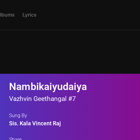
L
B
U
M
S
L
Y
R
I
C
S
Nambikaiyudaiya
Vazhvin Geethangal #7
Sung By
Sis. Kala Vincent Raj
Share