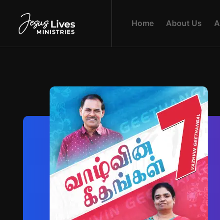
H
O
M
E
A
B
O
U
T
U
S
A