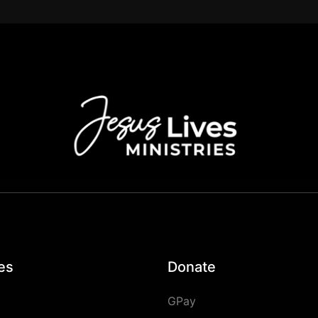
es
Donate
GPay