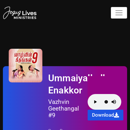
Ummaiyalladhu
Enakkor
Vazhvin
Geethangal
#9
Download