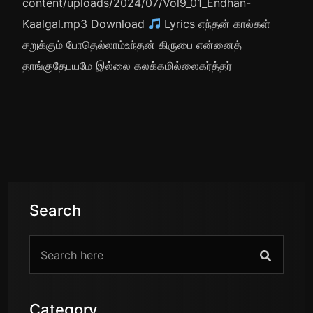
content/uploads/2024/07/Vol9_01_Endhan-
Kaalgal.mp3 Download
Lyrics எந்தன் கால்கள்
சறுக்கும் போதெல்லாம்உந்தன் கிருபை என்னைத்
தாங்குதேபயமே இல்லை கலக்கமில்லைகர்த்தர்
Search
Category