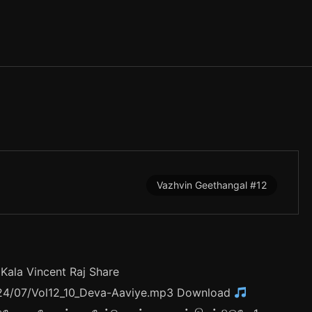
L
B
U
M
S
L
Y
R
I
C
S
Vazhvin Geethangal #12
Kala Vincent Raj Share
/2024/07/Vol12_10_Deva-Aaviye.mp3 Download