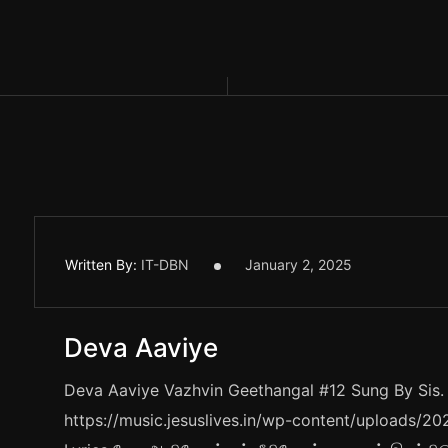
Skip
to
H
O
M
E
A
B
O
U
T
U
S
A
content
Written By:
IT-DBN
January 2, 2025
Deva Aaviye
Deva Aaviye Vazhvin Geethangal #12 Sung By Sis. 
https://music.jesuslives.in/wp-content/uploads