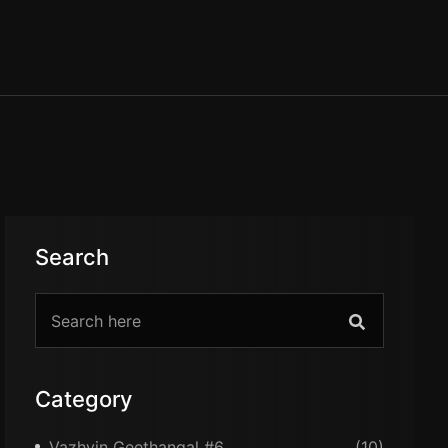
Contact Us
Search
Category
Vazhvin Geethangal #6
(10)